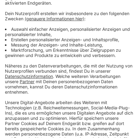
Anzeige
Weitere Infos und Links zum Thema:
Anzeige
Timo Boll beendet Karriere
Olympia 2020: Timo Boll Teil des Teams Düsseldorf
OB Keller empfängt Timo Boll im Rathaus
Timo Boll wird Tischtennis-Botschafter
Anzeige