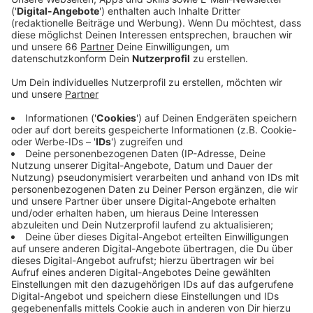
Wellem-Saal. Boll hatte vor anderthalb Wochen
seine Karriere beendet.
Veröffentlicht:
Mittwoch, 25.06.2025 11:33
Anzeige
Erfolge und Karriereende
Anzeige
Der langjährige Spieler von
Borussia Düsseldorf
stand
jahrelang an der Tischtennis-Platte, wurde mehrfach
Meister und gewann mit seinem Team auch die
Champions League. Bei Olympischen Spielen konnte
Boll mehrere Medaillen sammeln und war Fahnenträger
bei den Spielen in Rio de Janeiro.