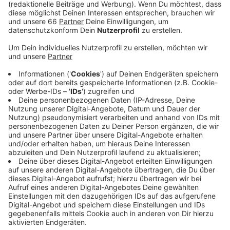
Veröffentlicht:
Dienstag, 05.10.2021 14:21
Anzeige
Dem Wels war von Unbekannten eine Maulschlinge
angelegt worden - am anderen Ende des Seils war sie
mit einem Stein befestigt. Das Seil hatte sich zudem
mit einem dicken Stahlkabel verheddert. Der
Feuerwehr gelang es dann alles zu entwirren und den
Wels frei zu lassen. Die Wasserschutzpolizei ermittelt
wegen Verstoßes gegen das Tierschutzgesetz.
Anzeige
Weitere Infos und Links zum Thema:
Anzeige