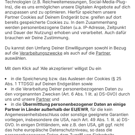
So berichtet die Fortuna
Unsere Fortuna-Sonderseite
Die Tabelle der zweiten Liga
Anzeige
Folge uns für mehr News & Updates:
Anzeige
Livestream
|
Instagram
|
Facebook
|
WhatsApp-Kanal
Anzeige