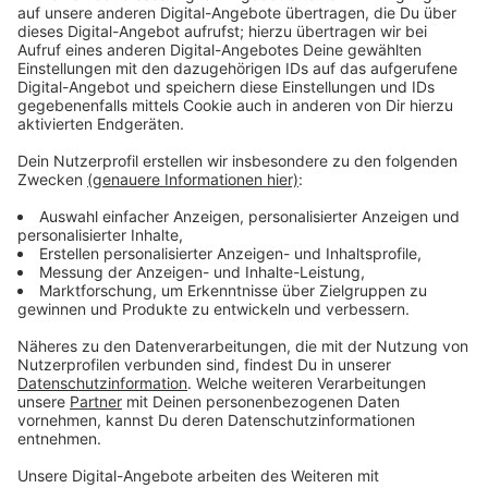
Weitere "Fortuna für Allle"-Spiele
Anzeige
Das Spiel gegen Magdeburg ist das zweite "Fortuna
für Alle"-Spiel in dieser Saison. Insgesamt gibt es fünf
Freispiele. Die drei weiteren Freispiele gibt es am 17.
Spieltag gegen Greuther Fürth (19. bis 21. Dezember),
20. Spieltag gegen den SC Paderborn (30. Januar bis 1.
Februrar 2026) und am 29. Spieltag gegen Holstein
Kiel (10. bis 12. April 2026)
Anzeige
Weitere Infos und Links zum Thema:
Anzeige