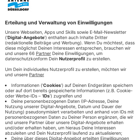
Veröffentlicht:
Donnerstag, 16.10.2025 05:28
Anzeige
Fortuna-Tickets: Bewerben - und so läuft die
Bewerbung ab
Anzeige
Seit Montag (13. Oktober 2025) konnten sich bereits
die Mitglieder bewerben. Um sich zu bewerben,
braucht man ein
Fortuna
-Konto auf der Homepage des
Vereins. Am 5. November werden die Tickets dann
vergeben.
Anzeige