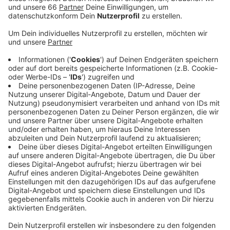
Veröffentlicht:
Dienstag, 24.09.2019 05:34
Anzeige
Wer bei einem der Veranstalter eine Pauschalreise
gebucht hat, ist in der Regel auf der sicheren Seite.
Wegen des gesetzlich vorgeschriebenen
Sicherungsscheins greift im Fall einer Pleite des
Unternehmens die Insolvenzversicherung. Der bereits
gezahlte Preis muss für ausfallende Leistungen und
Aufwendungen für Rückreisen erstattet werden. Ein
Problem könnte aber sein, dass die
Insolvenzversicherung auf 110 Millionen Euro begrenzt
ist. Angesichts der Größe des
Branchenschwergewichts Thomas Cook bezweifeln
Verbraucherschützer, dass dies ausreicht.