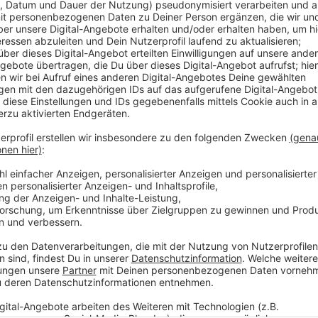
Anzeige
Was sie finden, schockt sie: Ein Altar mit zehn auf
schrecklich verzehrte Stimme die ihnen mitteilt, das
Denn eins eint alle zehn Personen – sie haben in ihr
die sie nun bestraft werden…
Streaming-Dienst: Joyn Plus+
Anzeige
©
Copyright: Joyn Plus+
Einen Luxusurlaub hatten sich die zehn Inselbewohner i
Anzeige
©
Copyright: Joyn Plus+
Zehn Strandbewohner - zehn aufgespießte Vodoo-Puppe