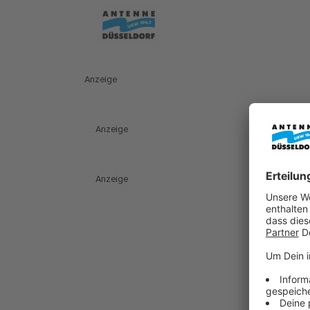
Anzeige
Anzeige
Anzeige