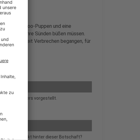
gespießten Vodoo-Puppen und eine
s sie nun für ihre Sünden büßen müssen.
er Vergangenheit Verbrechen begangen, für
rgendwie anders vorgestellt.
n. Was steckt hinter dieser Botschaft?