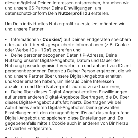
Maskenpflicht, Abstandsregeln und eine begrenzte
Besucherzahl.
Veröffentlicht:
Dienstag, 26.05.2020 12:46
Anzeige
Im Moment zeigt das Theatermuseum die
Sonderausstellung "Fünfzig" zum fünfzigjährigen
Jubiläum des Düsseldorfer Schauspielhauses. Die
Talkrunde "Das Rote Sofa" wird auch fortgeführt -
zunächst aber digital über Homepage und YouTube-
Kanal des Theatermuseums. Am kommenden Freitag
ist Martin Schläpfer zu Gast, der künstlerische Leiter
des Ballett am Rhein.
Anzeige