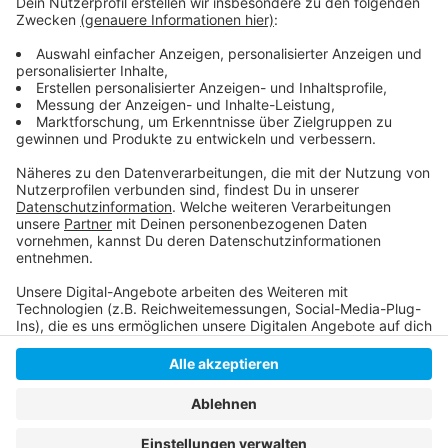
Infos:
https://www.duesseldorf.de/theatermuseum
Anzeige
Anzeige
Anzeige
Anzeige