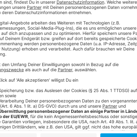
Drittanbieters, um V
einzubetten. Dieser Servi
Ihren Aktivitäten sammeln.
die Details durch und s
Nutzung des Service zu, 
anzusehen
Mehr Informati
Dr. Sydney Burke (Italia Ricci) unterstützt die drei
Akzeptieren
bekommt auch Gegenwind. Ihr Kollege Dr. Alex Sarkov
powered by
Usercentrics Co
Experimenten die menschliche Rasse auf die nächste 
Platform
Anzeige
©
Copyright: Netflix
Ein normaler Jugendlicher sieht nicht so aus...
Anzeige