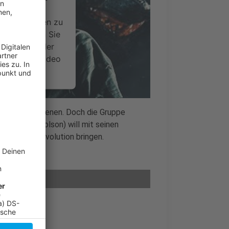
ideoinhalte
ce kann Daten zu
 Bitte lesen Sie
timmen Sie der
um dieses Video
.
onen
 jungen Erwachsenen. Doch die Gruppe
 (Rhys Nicholson) will mit seinen
nsent Management
Stufe der Evolution bringen.