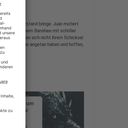
 um den Verstand bringe. Juan mutiert
a wird zu einem Banshee mit schriller
achsenen wollen sich nicht ihrem Schicksal
, die ihnen das angetan haben und hoffen,
ustimmung, um
-Service zu
ervice eines