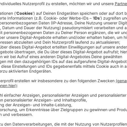
Anzeige
Abbi wird zum Succubus, deren Pheromone Menschen
zum furchteinflößenden Chupacabra-Monster und Tild
Stimme, die alles zerstört. Doch die drei jungen Erw
ergeben. Gemeinsam suchen sie die Verantwortlichen
wieder menschlich zu werden.
Streaming-Dienst: Netflix
Anzeige
Wir benötigen Ihre Z
den YouTube Video
laden!
Wir verwenden einen S