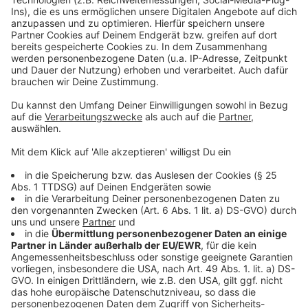
Anzeige
Management Platform
©
Copyright: Netflix
Als seiner Tochter aufkreuzt, wird die Lage für Elliot
noch schwieriger.
Anzeige
©
Copyright: Netflix
So schön Paris auch ist, so schwierig ist es dort, einen
Jazz-Club erfolgreich zu betreiben. Vor allem, wenn
der eigene Geschäftspartner sein eigenes Spiel spielt.
Anzeige