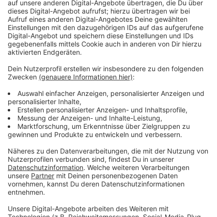
Wir benötigen Ihre
Zustimmung, um den YouTube
Video-Service zu laden!
Wir verwenden einen Service eines
Drittanbieters, um Videoinhalte
einzubetten. Dieser Service kann
Daten zu Ihren Aktivitäten
sammeln. Bitte lesen Sie die
Details durch und stimmen Sie der
Nutzung des Service zu, um dieses
Video anzusehen.
Mehr Informationen
Kann sich Elliot Udo eine neue musikalische Heimat in
Paris aufbauen? Sein Klub ist dabei Chance und Risiko
Akzeptieren
zu gleich.
powered by
Usercentrics Consent