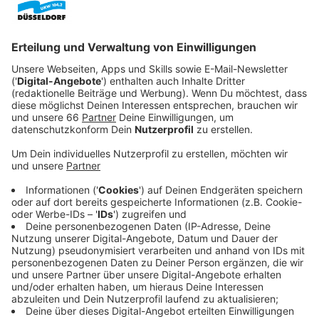
kleiner Jazzclub namens „The Eddy“.
Veröffentlicht:
Sonntag, 19.04.2020 10:30
Anzeige
Der Club liegt in einem multikulturellen Viertel. Udo
kämpft darum, den Club offen zu halten, die eigene
Club-Band nach vorne zu bringen und sich mit seiner
Vergangenheit zu arrangieren. Als er herausfindet, dass
sein Partner in fragwürdige Geschäftspraktiken
verwickelt ist, gerät die Situation allerdings außer
Kontrolle. Und dann kommt auch noch seine Tochter
zu Besuch...
Streaming-Dienst: Netflix
Anzeige