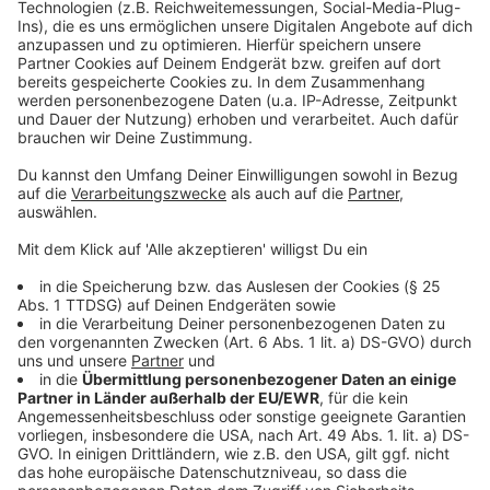
Blatt ist. Doch auf der Suche nach der Wahrheit muss
Akzeptieren
sie sich auch ihren eigenen Dämonen stellen.
powered by
Usercentrics Consent
Anzeige
Management Platform
©
Copyright: Netflix
Immobilienmogul NIle ist ein einziges Rätsel. Was hat
er mit dem Verschwinden seiner Frau zu tun?
Anzeige
©
Copyright: Netflix
Zwischen Nile und Aggie entwickelt sich ein Katz-und-
Maus-Spiel.
Anzeige