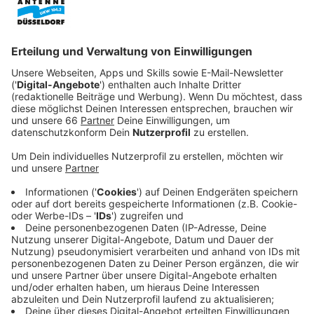
Veröffentlicht:
Donnerstag, 18.12.2025 21:29
Anzeige
Ihr Leben in Isolation ändert sich jedoch, als der
berüchtigte Immobilienmogul Nile Jarvis (Matthew
Rhys) ins Nachbarhaus zieht – ein Mann, dessen Frau
einst spurlos verschwand und der seither von dunklen
Gerüchten umgeben ist. Zwischen Faszination und
Misstrauen beginnt Aggie, in seiner Vergangenheit zu
wühlen. Während sie versucht, die Wahrheit über das
Verschwinden seiner Frau herauszufinden, gerät sie
immer tiefer in ein gefährliches Spiel aus Täuschung,
Schuld und Selbstzerstörung, das sie zwingt, sich auch
ihren eigenen Dämonen zu stellen.
Streaming-Dienst: Netflix