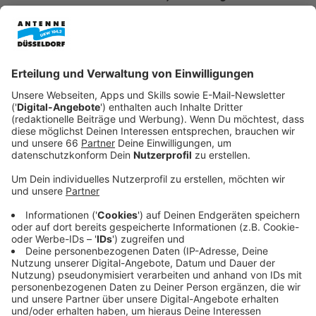
der Nähe von Bahngleisen. Die Verursacher
konnten mittlerweile ermittelt werden und müssen
jetzt hohe Bußgelder zahlen.
Veröffentlicht:
Donnerstag, 02.10.2025 12:56
Anzeige
Müll-Detektive mit richtigem Riecher
Anzeige
2.000 Euro in Hassels und 1.500 Euro in Flingern: Diese
Bußgeldbescheide hat die Stadt verhängt. Am Flinger
Broich hatten die Detektive per Mail einen Hinweis auf
abgeladene Müllsäcke bekommen. Darin befanden
sich nicht nur Abfall sondern auch Briefe und