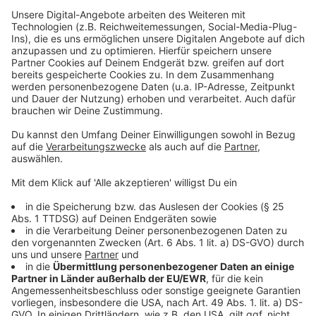
Weitere Infos und Links zum Thema:
Anzeige
INFO - Dreckecken kann man alternativ auch per Mail
melden: stadtsauberkeit@duesseldorf.de
Meldung der Stadt zu den aktuellen Fällen
Im Frühjahr war die illegale Müllentsorgung in Flingern
besonders dreist
Bilanz der Düsseldorfer Müll-Detektive für 2024
Anzeige
Folge uns für mehr News & Updates: