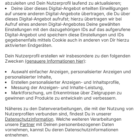
Unterlagen, so dass der Verursacher ausfindig
gemacht werden konnte.
Anzeige
Zeugen sahen Laster in Hassels Bauschutt
abladen
Anzeige
Auf der Potsdamer Straße hatte ein Mann aus seinem
Laster Säcke mit Bauschutt abgeladen. Dabei war er
allerdings beobachtet worden. Die Müll-Detektive
haben zuletzt jährlich rund 2.000 Fälle ermittelt. Wir
können sie unterstützen und Dreckecken über die App
"Düsseldorf bleibt sauber"
melden.
Anzeige