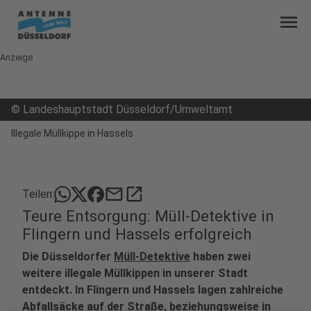
menu
Anzeige
©
Landeshauptstadt Düsseldorf/Umweltamt
Illegale Müllkippe in Hassels
mail
open_in_new
Teilen:
Teure Entsorgung: Müll-Detektive in
Flingern und Hassels erfolgreich
Die Düsseldorfer
Müll-Detektive
haben zwei
weitere illegale Müllkippen in unserer Stadt
entdeckt. In Flingern und Hassels lagen zahlreiche
Abfallsäcke auf der Straße, beziehungsweise in