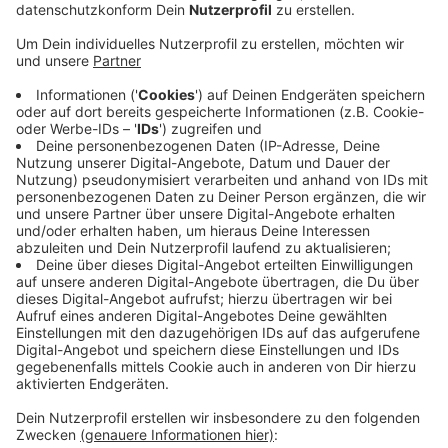
Alltag gehören, heißt es von der Stadt.
Veröffentlicht:
Montag, 01.07.2019 15:22
Anzeige
Die Teststrecke führte vom Kreuz Meerbusch
stadteinwärts durch den Rheinalleetunnel, über die
Rheinkniebrücke nach Friedrichstadt und wieder
zurück. Die Testwagen wurden digital mit
Informationen versorgt, wo es gerade einen Unfall
gegeben hat, in welchem Parkhaus noch ein Platz frei
ist oder auf welcher Strecke man weitgehend eine
grüne Welle hat. Insgesamt wurde auf der 20
Kilometer langen Strecke geschaut: Wie kann der
Verkehr sicherer und zügiger voran kommen.
Anzeige