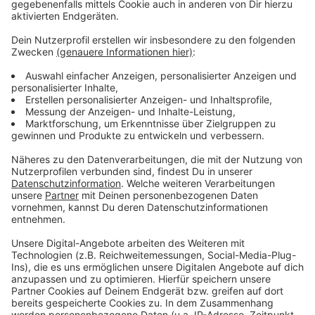
Moment ist dieses Projekt noch in der Planung.
Langfristig sollen hier ein rund 100 Meter hoher
Büroturm und ein großes Hotel entstehen.
Anzeige
Weitere Infos und Links zum Thema
Anzeige
Tadao Ando-Campus & Tower am Mörsenbroicher
Ei
Tadao Ando (wiki)
Stadt hat ihre Pläne auf der Exporeal vorgestellt
Anzeige