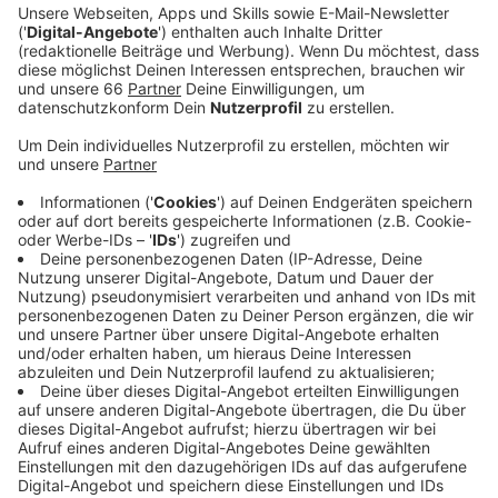
Veranstaltungsgelände entstehen. Und zwar
genau dort, wo später ein großer Büro- und
Hotelkomplex gebaut werden soll. Heute
Nachmittag (21. Juni 2022) hat die zuständige
Bezirksvertretung die Pläne auf der
Tagesordnung.
Veröffentlicht:
Dienstag, 21.06.2022 06:07
Anzeige
Die Fläche ist in etwa so groß wie ein Fußballfeld.
Temporär soll es dort neben Musik auch immer mal
wieder Flohmärkte, Kunstprojekte, ein OpenAir-Kino
oder Public-Viewing geben. Und zwar rund drei Jahre
lang als kulturelle Zwischennutzung, bis dann mit dem
Bau des "Tadao Ando Campus & Tower" begonnen
wird, benannt nach seinem japanischen Architekten. Im