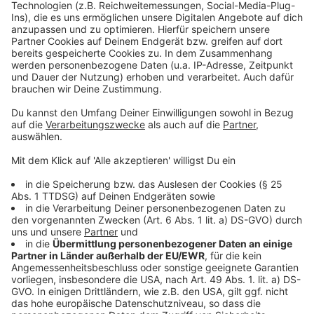
Anzeige
So hatten wir vorab berichtet
So berichtet die Kollegen der RP
Bei der Sicherheitskontrolle sollten Reisende aktuell
mehr Zeit einplanen
Anzeige
Folge uns für mehr News & Updates:
Anzeige
Livestream
|
Instagram
|
Facebook
|
WhatsApp-Kanal
Anzeige