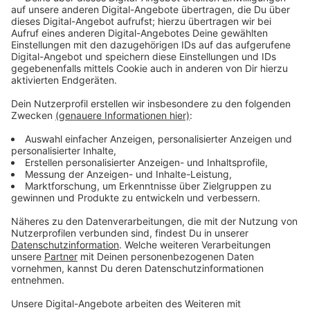
Reisenden nachgesandt.
Anzeige
Viel Betrieb zum Ferienstart
Anzeige
Der Flughafen hatte am ersten Wochenende der
Herbstferien
insgesamt etwa 255.000 Passagiere
erwartet. Der Sonntag war mit über 80.000 Fluggästen
der passagierreichste Tag des Jahres.
Anzeige
Weitere Infos und Links zum Thema: