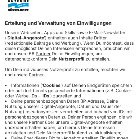
Sonntag kam es zeitweise zu einer Störung der
Gepäckförderanlage. Das bestätigte ein
Flughafensprecher.
Veröffentlicht:
Montag, 13.10.2025 06:25
Anzeige
Airlines liefern Gepäck nach
Anzeige
Beide Male hätten Techniker das Problem beheben
können. Durch die Störung mussten manche Reisende
aber ohne ihr Gepäck fliegen. Laut Flughafensprecher
handelte es sich dabei allerdings um vereinzelte
Gepäckstücke. Diese würden von den jeweiligen
Airlines jetzt so schnell wie möglich an die Zielorte der