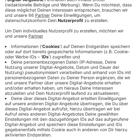
Tierschützer und Demonstranten für bezahlbaren
Wohnraum waren unterwegs.
Veröffentlicht:
Montag, 10.10.2022 06:23
Anzeige
Mit 1000 Demonstranten hatten die Organisatoren der
Iran-Demo gerechnet, es wurden am Ende mehrere
tausend. Entsprechend kam es am Rande der
Demonstrationsstrecke zwischen Hauptbahnhof und
Landtag immer wieder zu Staus und Sperrungen.
Deutlich weniger Menschen demonstrierten gegen
Tierversuche an der Düsseldorfer Uni. Die Polizei
zählte knapp 100. Am Schadowplatz kamen Mitglieder
des deutschen Gewerkschaftsbundes, des
Mietervereins und des Bündnisses für bezahlbaren
Wohnraum zusammen, um gegen Mieterhöhungen in