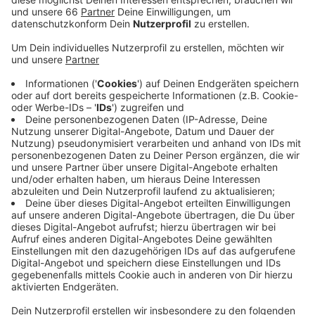
und 3 Kilo zugenommen. Auch das Chippen und das
anschließende Impfen hat sie tapfer weggesteckt!
Dafür wurde sie dann aber natürlich auch fürstlich
mit Leckerchen belohnt!
Veröffentlicht:
Freitag, 12.03.2021 15:12
Anzeige
Jetzt müssen wir wieder in vier Wochen zur Impf-
Auffrischung und Tollwutimpfung wiederkommen.
Aber da mache ich mir jetzt gar keine Sorgen mehr,
zumal auch die Autofahrt hin und zurück nach Büderich
super geklappt hat. Da passt der Spruch: "Gut Ding will
Weile haben." Nach dem Tierarzt Besuch war dann
pures chillen angesagt?
Anzeige