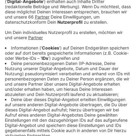
Veröffentlicht:
Mittwoch, 22.03.2023 06:58
Anzeige
Ein Großteil (60 bis 80 Prozent) des Wassers wird hier
aus dem sogenannten Uferfiltrat entlang des Rheins
gewonnen. In unserem sind aus diesem Grund viele
gelöste Mineralien, deswegen ist der Härtegrad
unseres Wassers "hart". Der Härtegrad spielt zum
Beispiel bei der Dosierung des Waschmittels oder bei
der Haarpflege eine Rolle.
Anzeige
Weitere Infos und Links zum Thema
Anzeige