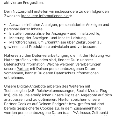
und Abstandregeln.
Anzeige
Weitere Infos und Links zum Thema:
Anzeige
Ausstellung am Steinberg
Initiative Düsseldorfer Gaslicht
Das Maxhaus
Anzeige