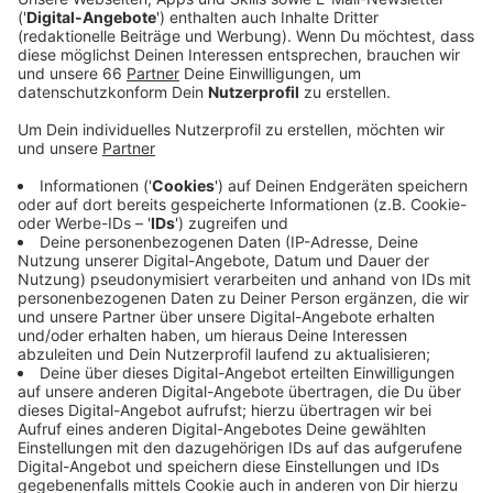
Veröffentlicht:
Sonntag, 12.09.2021 11:06
Anzeige
Die Rheinbahn öffnet heute ihre Ausstellung zu ihrem
125-jährigen Bestehen. Im historischen
Betriebsbahnhof Am Steinberg können wir alles über
die Geschichte der Fahrzeugtechnik erfahren. Auch
regelmäßige Führungen finden dort statt. Die
Ausstellung startet heute ab 11 Uhr und läuft noch bis
zum 21. November. Das Maxhaus bietet heute ein
buntes Programm mit Konzerten und Ausstellungen.
Los gehts es hier um 14 Uhr. Außerdem findet heute
auch eine Gaslaternen-Führung durch Düsseltal und
Benrath statt. In Düsseltal geht es um 14 Uhr und in
Benrath um 12 Uhr los. Eine Voranmeldung ist bei
keinem der Termine nötig. Überall gelten aber die 3G