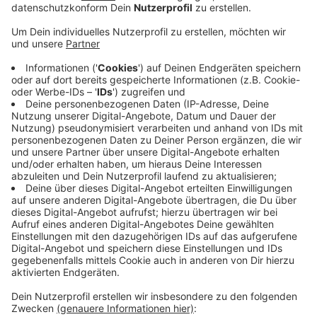
Veröffentlicht:
Sonntag, 08.09.2019 09:06
Anzeige
Viele Besucher werden sich heute auch das
Straßenbahndepot Am Steinberg anschauen. Den
ganzen Tag über fahren Shuttle-Bahnen dorthin.
Neben verschiedenen Kirchen haben auch der
Uhrenturm in Grafenberg, der Ringofen in Ludenberg,
die Ulanenkaserne und verschiedene Künstlerhäuser
geöffnet. In der Altstadt können wir in der Maxschule
ein historisches Klassenzimmer besuchen.
https://www.tag-des-offenen-
denkmals.de/laender/nw/kreisfrei/12059/
Anzeige