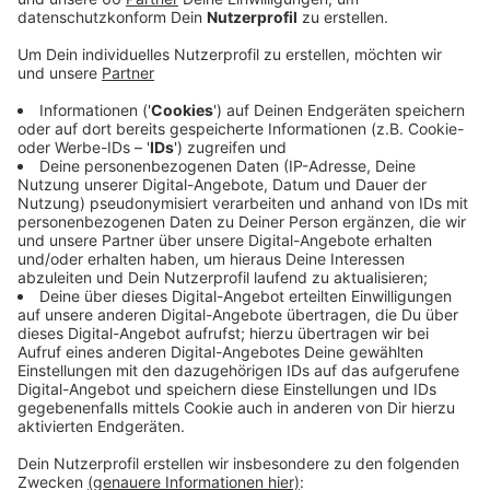
Mitmachprogramm.
Veröffentlicht:
Samstag, 18.01.2020 07:44
Anzeige
Im kleinen Haus können sie ab 17 Uhr bei Songs aus
aktuellen Familienstücken mitsingen. Ebenfalls um 17
Uhr und auch um 18 Uhr finden Fahrstuhlkonzerte in
den Lastenaufzügen statt. Im kleinen Haus führen
Düsseldorfer Jugendliche ab 19 Uhr auch eine
Shakespeare-Inszenierung auf. Der Tag der offenen
Tür endet am Abend mit einer Party auf der
Hauptbühne.
https://www.dhaus.de/programm/a-z/tag-der-
offenen-tuer/