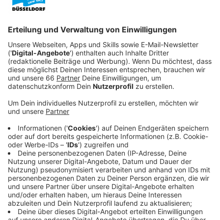
ihres Lebens verbringen.
Veröffentlicht:
Sonntag, 23.07.2023 19:45
Anzeige
Doch dann erwischt Mavis ihren Jacque im Bett mit
einer anderen Frau und das Drama nimmt seinen Lauf.
Mit Hilfe ihres bestens Freundes Khalil (Tone Bell)
wird fluchtartig die gemeinsame Wohnung verlassen
und ein kurzfristiges Lager bei ihrer Freundin Jade (Liza
Treyger) aufgeschlagen. Mit der Unterstützung ihrer
Freunde versucht sich Mavis nun ein neues Leben
aufzubauen. Und das wird turbulenter als gedacht.
Streaming-Dienst: Netflix
Anzeige