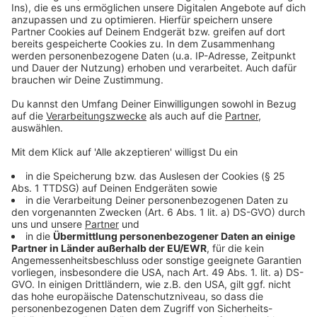
powered by
Usercentrics Consent
Anzeige
Management Platform
©
Copyright: Netflix
Wo Mavis auftaucht, wird es schnell schräg, bunt und
laut.
Anzeige
©
Copyright: Netflix
Aber Mavis hat auch ihre Tiefpunkte.
Anzeige