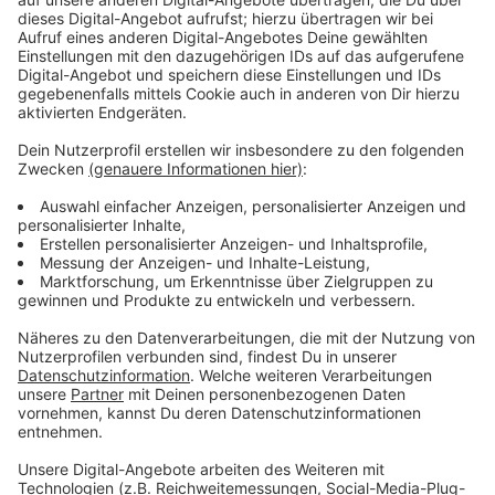
Wir benötigen Ihre
Zustimmung, um den YouTube
Video-Service zu laden!
Wir verwenden einen Service eines
Drittanbieters, um Videoinhalte
einzubetten. Dieser Service kann
Daten zu Ihren Aktivitäten
sammeln. Bitte lesen Sie die
Details durch und stimmen Sie der
Nutzung des Service zu, um dieses
Video anzusehen.
Mehr Informationen
Mit viel Lipgloss, einem Sack voll bunter Kleider und
ganz viel positiv-verrückter Energie geht Mavis ihr
Akzeptieren
neues Leben an.