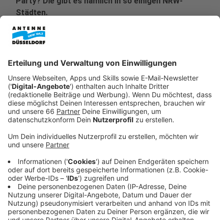
Party? Die gibt es nämlich in so einigen NRW-
Städten.
Veröffentlicht:
Mittwoch, 29.01.2020 08:24
Anzeige
Rudelgucken kennt man in Deutschland vor allem,
wenn Fußball-Welt- und -Europameisterschaften
anstehen. Egal an welchem Wochentag Deutschland
spielt, viele Leute treffen sich an bestimmten Orten
um ein Spiel der DFB-Nationalmannschaft live zu
schauen. So langsam scheinen wir auch beim American
Football auf den Geschmack gekommen zu sein.
Anzeige
Denn das beweisen die vielen Super-Bowl-Parties, die