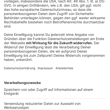
1
Lanxess-Arena Köln
Willy-Brandt-Platz, Köln
2
König-Pilsener-Arena, Oberhausen
Arenastr. 1, 46047 Oberhausen
3
Anzeige
Me&all Hotel Düsseldorf
Immermannstraße 23, 40210 Düsseldorf
4
Three Sixty Sportsbar Bielefeld
Boulevard 5, 33613 Bielefeld
Anzeige
5