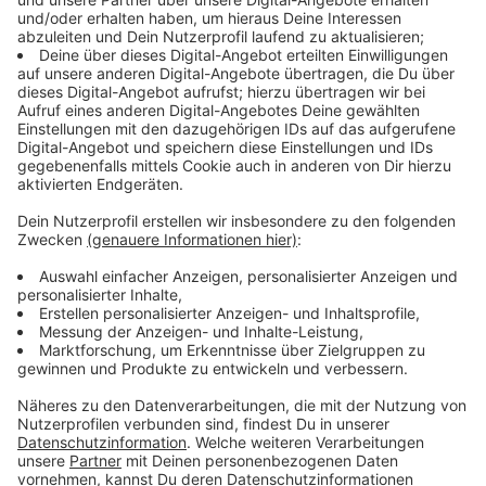
allein in NRW geschmissen werden. Und damit meinen
wir nicht die privaten Parties, sondern richtiges
American-Football-Rudelgucken. Allein in Köln
(Lanxess Arena) und Oberhausen (KöPi-Arena) werden
sich Tausende Menschen zusammenfinden um das
Spiel zwischen den Kansas City Chiefs und den San
Francisco 49ers in der Nacht von Sonntag auf Montag
(2/3. Februar) zu schauen.
Anzeige
Wir haben uns in NRW umgeschaut und für euch einige
Super-Bowl-Parties in eurer Nähe aufgelistet. Wir
haben zudem darauf geachtet, dass bei den Public-
Viewing-Orten auch typisch amerikanisches Essen mit
den passenden Getränken serviert wird. Unten stehend
findet ihr die Übersichtskarte: