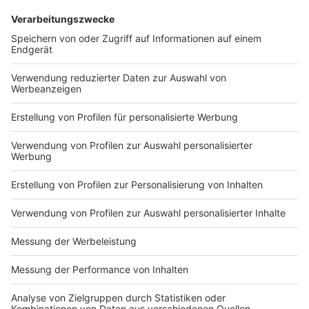
Usher wird im Übrigen wohl nicht alleine auftreten. Er
kündigte im Vorfeld "wichtige Gäste" für die
Halbzeitshow an, die den R&B prägen würden. Und
dann wäre da noch Post Malone und Reba McEntire.
Der Musik-Superstar und die Country-Sängerin, auch
eine Grammy-Gewinnerin, werden die Nationalhymnen
"America the Beautiful" und "Star-Spangled Banner"
vor dem Kick-off singen.
Anzeige
Auf welche Regeln muss ich beim American
Football achten?
Anzeige
Das Regelwerk für Anfänger im