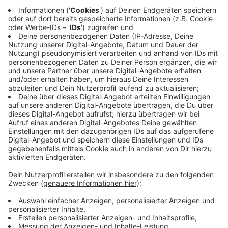
Bowl-Party schmeißen. Meist sind diese - wie
zum Beispiel im Bermuda-Dreieck in Bochum -
schon ausverkauft.
In der
Weststadthalle in Essen
wird es ein Public
Viewing geben.
Beginn ist um 22:30 Uhr
.
Auch in
Düsseldorf
geht es vom 11. auf den 12.
Februar rund. Der Footballclub Rhein Fire
lädt zum
Rudelgucken ein
. Aktuell sind aber alle Tickets
vergriffen.
Die
Cineplex-Kinoreihe
veranstaltet in diversen
ihrer Kinos ebenfalls eine
"Super Bowl"-Party
, los
gehts meistens ab 23:15 Uhr.
Selbiges gilt für ausgewählte
UCI-Kinos
, in NRW
unter anderem in Bochum.
In manchen Regionen von Nordrhein-Westfalen sind
Stand jetzt keine größeren Parties geplant, das gilt
zum Beispiel für die Region rund um Kleve und Goch,
aber auch in der größten Stadt im Sauerland - Iserlohn