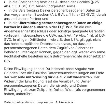
Footballspielen der Kansas City Chiefs darf definitiv
nicht ausgeschlossen werden.
Anzeige
Die Halbzeitshow
Anzeige
Niemand Geringeres als Usher wird in der Halbzeit des
Super Bowl auftreten. Wie üblich treten Stars aus dem
Musik-Geschäft in der Halbzeit auf, um für
Abwechslung und Stimmung bei den Zuschauern -
sowohl im Stadion als auch zuhause - zu sorgen. In den
vergangenen Jahren lieferten beispielsweise Rihanna,
davor Snoop Dog, Eminem, Dr. Dre, 50 Cent, Kendrick
Lamar und Mary J Blige Mega-Shows ab.