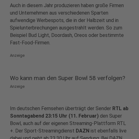
Auch in diesem Jahr produzieren haben große Firmen
und Unternehmen aus verschiedenen Sparten
Akzeptieren
aufwendige Werbespots, die in der Halbzeit und in
powered by
Usercentrics Consent
Spielunterbrechungen ausgestrahlt werden. So zum
Management Platform
Beispiel Bud Light, Doordash, Oreos oder bestimmte
Fast-Food-Firmen.
Anzeige
Wo kann man den Super Bowl 58 verfolgen?
Anzeige
Im deutschen Fernsehen überträgt der Sender
RTL ab
Sonntagabend 23:15 Uhr (11. Februar)
den Super
Bowl, auch auf der eigenen Streaming-Plattform RTL
+. Der Sport-Streamingdienst
DAZN
ist ebenfalls live
dabei und geht ab 23:30 Uhr auf Sendung. Bei DAZN