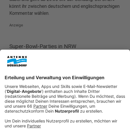
könnt ihr zwischen deutschem und englischsprachigen
Kommentar wählen.
Anzeige
Super-Bowl-Parties in NRW
Anzeige
Der Super Bowl wird - nicht nur bei uns in Deutschland
- genutzt, um ihn im großen Rudel zu gucken. Egal ob
zuhause bei einem Bekannten oder hier und da in
Kneipen beziehungsweise Bars. Wir haben für euch
einen kleinen Überblick über größere "Watch-Parties"
in NRW.
Die Fast-Food-Kette
"Three Sixty Sportsbar"
wird in ausgewählten Restaurants eine Super-