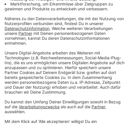
- findet keine großes Rudelgucken aktuell statt.
Anzeige
Alle Augen auf Taylor Swift gerichtet
Anzeige
Besondere Aufmerksamkeit erhält auch eine Person
im VIP-Bereich: Megastar Taylor Swift. Die Musikikone
ist die Freundin von Tight End Travis Kelce. Seit die
Beziehung der beiden öffentlich wurde, war Taylor
Swift zumeist bei den Spielen dabei, um ihren Freund
anzufeuern. Fernsehkameras sind ständig auf sie
gerichtet. Mit Bekanntgabe der Liaison erfuhr die NFL
im Übrigen auch einen stetigen Zuwachs an
Zuschauerzahlen von unter 39-Jährigen. Eine
Verbindung zum Auftreten von Taylor Swift bei