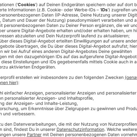
Bauarbeiten dauern an
Anzeige
Tempo 30, einspurige Verkehrsführung in beide Rich
das wird mindestens bis ins Jahr 2026 so bleiben. Ak
- nicht nur die Fahrbahn, auch das Bauwerk an sich.
Anzeige
Ab Frühjahr ist die Gegenrichtung dran
Anzeige
Im Frühjahr startet der gleiche Prozess stadtauswär
hinaus hat Straßen.NRW eine statische Untersuchung
sollte, dass die Einschränkungen nicht mehr gebrau