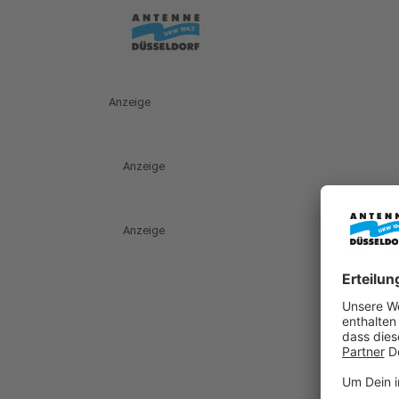
Anzeige
Anzeige
Anzeige