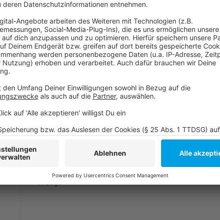
ändern. Langfristig soll die Südbrücke ohnehin neu g
Neubau in 15 Jahren die Rede.
Anzeige
Weitere Infos und Links:
Anzeige
Ernst des Lebens hat auch auf Düsseldorfs Straßen
RP Online: Für Wirtschaft sind Einschränkungen auf d
Die Südbrücke als Laufstrecke
Anzeige