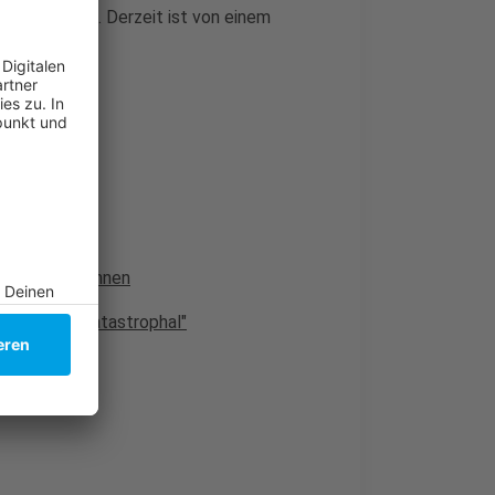
ebaut werden. Derzeit ist von einem
 wieder begonnen
er Brücke "katastrophal"