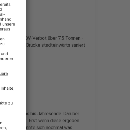
tungen und LKW-Verbot über 7,5 Tonnen -
tuell wird die Brücke stadteinwärts saniert
ts, mindestens bis Jahresende. Darüber
 angefordert. Erst wenn diese ergeben
cht werden, könnte sich nochmal was