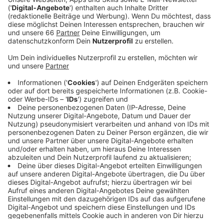
Veröffentlicht:
Samstag, 16.09.2023 08:06
Anzeige
Außerdem stellt die Handwerkskammer handwerkliche
Berufe vor. Die Messe-Besucher können sich auch in
verschiedenen Handwerken ausprobieren. Außerdem
gibt es bei der Messe Infos über Freiwilligendienste
und Auslandsaufenthalte. Auch Unternehmen sind
vertreten und informieren über ihre
Ausbildungsbereiche, etwa Vodafone, die Stadt, die
Rheinbahn oder die Bundespolizei. Die Messe beginnt
um 10 Uhr und dauert bis 16 Uhr. Der Eintritt ist
kostenlos.
Anzeige