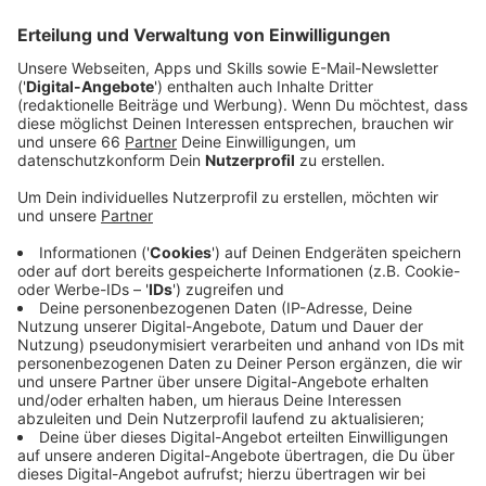
Anzeige
Sturmtief Bernd: Chaos und
Feuerwehreinsätze in Düsseldorf
Anzeige
Vor allem umgestürzte Bäume oder abgebrochene
Äste, aber auch lose Dachziegel oder
Fassadenverkleidungen erforderten den Einsatz der
Feuerwehr.
Anzeige
Größere Einsätze und Verkehrsprobleme