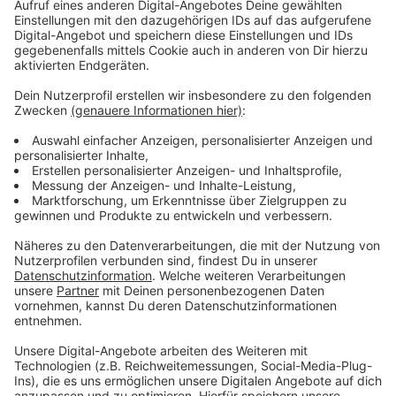
Anzeige
Einen etwas größeren Einsatz gab es auf der
Moskauer Straße in Oberbilk, wo sich Fassadenteile an
einem Gebäude gelöst hatten. Hier kamen die
Höhenretter zum Einsatz. Mit dem Abklingen des
Sturms am Abend ging auch die Zahl der Einsätze
zurück, berichtet die Feuerwehr. Probleme gab es
gestern auch bei der
Rheinbahn
. Aufgrund von
Sturmschäden mussten immer wieder Linien
unterbrochen werden, was zu Umleitungen und
Verspätungen führte.
Anzeige
Weitere Infos und Links zum Thema: