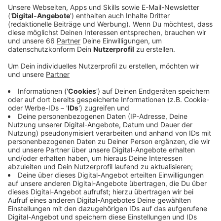
Düsseldorf hat die Feuerwehr auch Arbeit gehabt -
es hat aber bislang keine Verletzen oder größeren
Schäden gegeben. Seit der vergangenen Nacht ist
die Feuerwehr zu 39 Einsätzen ausgerückt.
Veröffentlicht:
Donnerstag, 17.02.2022 16:24
Anzeige
Vor allem abgeknickte Äste und umgekippte Bäume
sorgten für Feuerwehreinsätze bei uns in der Stadt.
Für einen Großeinsatz der Feuerwehr sorgte ein 20
Meter hohes Gerüst auf dem Hellweg in Flingern, bei
dem sich mehrere Anker aus der Hausfassade gelöst
hatten. Noch bis 18 Uhr gilt für Düsseldorf eine
Unwetterwarnung vor schweren Sturmböen. Der
Deutsche Wetterdienst warnt aber noch bis über das
Wochenende hinaus vor weiteren starken Regenfällen