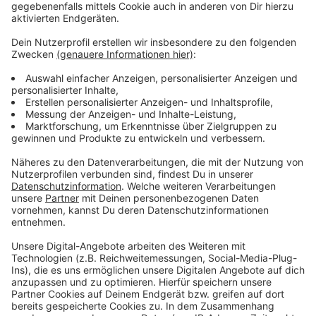
und Sturm. Bürgerinnen und Bürgern wird weiterhin
empfohlen, zu Hause zu bleiben und den Besuch im
Wald oder in Parks zu vermeiden.
Anzeige
Weitere Infos und Links zum Thema:
Anzeige
Pressemeldung der Feuerwehr
Sturmtief: Schule fällt aus
Antenne Düsseldorf Wetter Service
Unwetterwarnung des Deutschen Wetterdiensts
Anzeige