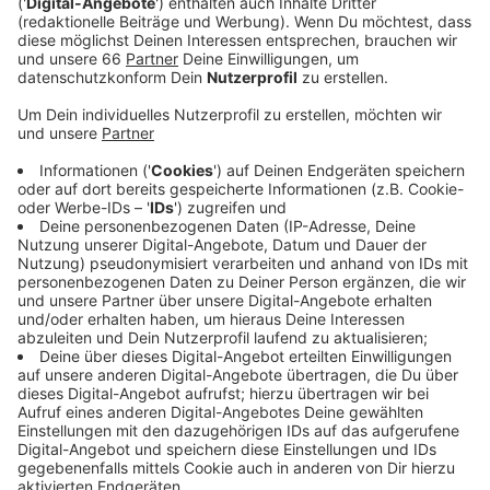
auch hier in Düsseldorf wieder an Fahrt
aufnehmen.
Veröffentlicht:
Freitag, 18.02.2022 05:10
Anzeige
Der starke Wind der vergangenen Stunden hat bei uns
in der Stadt keine größeren Schäden verursacht und -
noch viel wichtiger - auch keine Menschen verletzt,
das hat die Feuerwehr in der Bilanz gemeldet. Seit
Donnerstagnacht bis gestern Abend mussten die
Einsatzkräfte 42 Einsätze abarbeiten. In den meisten
Fällen waren Äste abgebrochen und Bäume
umgekippt.
Anzeige