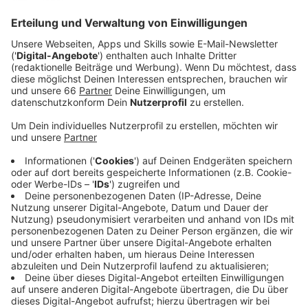
Forschenden im Fachblatt "Communications Biology"
schreiben.
Anzeige
Anders als Honigbienen, die den Angriffen der aus
Südostasien stammenden räuberischen Insekten
relativ schutzlos ausgeliefert sind, sei die Abwehr bei
Hummeln fast immer erfolgreich, hieß es in einer
Mitteilung der Universität Exeter. Auch Forschende
der Universitäten von Vigo und Santiago de
Compostela waren an der Studie beteiligt.
Anzeige
"Asiatische Hornissen machen Jagd auf eine große
Bandbreite von Insekten, einschließlich Honigbienen,