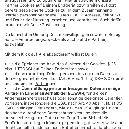
Umgebung vorhanden sind. Der genaue Grund dafür sei
noch nicht bekannt, sagte O'Shea-Weller. Es liege aber
nahe, dass die Hornissen den Erfolg der Hummelvölker
verminderten, etwa weil die Abwehr der Angriffe sehr
viel Energie koste.
Anzeige
Für die Studie platzierten die Forscher zwölf
kommerziell gezüchtete Hummelvölker an zwölf
Standorten in der spanischen Provinz Pontevedra an
Stellen mit unterschiedlicher dichter Präsenz
Asiatischer Hornissen. Die Hummelnester wurden alle
zwei Tage gewogen, um das Wachstum festzustellen.
Anzeige