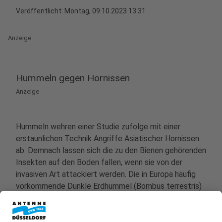
Veröffentlicht:
Montag, 09.10.2023 13:31
Anzeige
Hummeln gegen Hornissen
Anzeige
Hummeln wehren einer Studie zufolge mit einer
erstaunlichen Technik Angriffe Asiatischer Hornissen
ab. Demnach lassen sich die zu den Bienen gehörenden
Insekten auf den Boden fallen, wenn sie von der
invasiven Art attackiert werden. Die in Europa häufig
vorkommende Dunkle Erdhummel (Bombus terrestris)
könne sich dabei entweder direkt aus dem Griff der
Hornisse befreien, oder sie nutze ihren Stachel, um die
Hornisse (Vespa velutina) abzuwehren, wie die