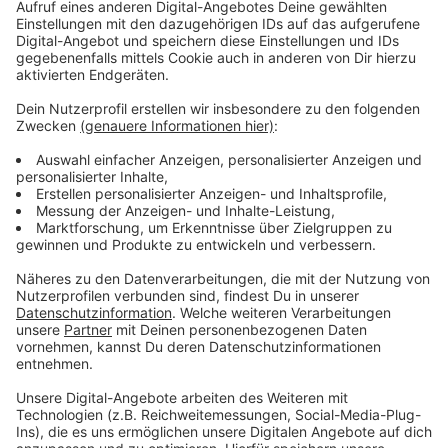
aber über ihre Auswirkung auf andere Bestäuber ist
wenig bekannt", sagte Thomas O'Shea-Weller vom
Environment and Sustainability Institute der
Universität Exeter.
Anzeige
Asiatische Hornissen trotzdem schädlich für
Hummeln
Anzeige
Trotz der erfolgreichen Abwehr von Angriffen hat die
Präsenz der sich auch in Deutschland ausbreitenden
Asiatischen Hornisse einen negativen Effekt auf
Hummelpopulationen, wie aus der Studie ebenfalls
hervorgeht. Demnach wachsen Hummelvölker
langsamer, wenn viele Asiatische Hornissen in der