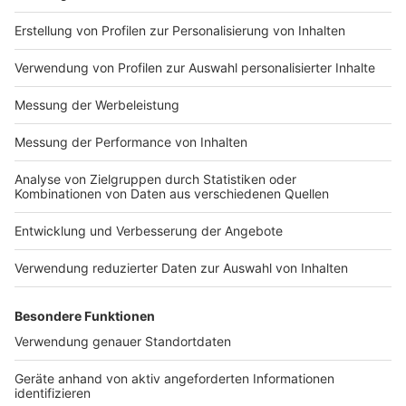
Hornisse ist nicht gleich Hornisse
Anzeige
Wichtig sei es zunächst, dass man weiß, die bei uns
neu vorkommende Art ist, ein andere als die, die grade
in den USA für Schlagzeilen sorgt. Bei der, nach Europa
eingeschleppten Hornisse Vespa velutina handelt es
nicht um die Riesenhornisse (Vespa mandarinia), die
seit rund drei Jahren in den USA als
"Honigbienenkillerin" bekannt ist, so der NABU. Auch
besondere allergische Reaktionen sind im Gegensatz
zur größeren verwandten Art nicht bekannt. Deswegen
sollte man auch darauf verzichten, die Tiere zu töten.
So könnte man aus Versehen auch eine heimische Art
treffen, die unter Naturschutz stehen.
Anzeige