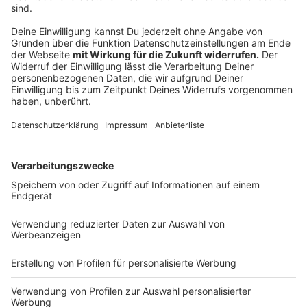
NABU ruft auf, Asiatische Hornissen zu
melden
Anzeige
"Bei der Asiatischen Hornisse haben Naturfreunde die
einmalige Möglichkeit, die Ausbreitung einer Art von
Anfang an zu verfolgen und mit eigenen
Beobachtungen etwas zum Kenntnisstand
beizutragen." heißt es auf der Seite vom NABU.
Deswegen ruft der Naturschutzbund dazu auf, die Art
zu melden. Deswegen gibt es eine
eigene App
dazu
und auch der Seite des NABUs findet sich auch
eine
ausführliche Beschreibung der Asiatischen Hornisse
.
Anzeige