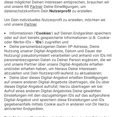
Seenotrettung im Mittelmeer als "Shuttleservice
nach Europa" bezeichnet.
Veröffentlicht:
Freitag, 26.07.2019 06:20
Anzeige
Wir haben mit Politikprofessor Stefan Marschall von
der Heine-Universität über die Veranstaltung
gesprochen. Er sagt: Maaßen gehe es mittlerweile
hauptsächlich um die Provokation. So eine Einladung
sei auch ein Signal nach außen, gegen die Führung der
CDU und damit gegen die Politik von Angela Merkel
und Annegret Kramp-Karrenbauer. Düsseldorfer
Bundestagsabgeordnete kritisieren die Veranstaltung
in Garath. SPD-Chef Rimkus nennt sie eine
ungeheuerliche Provokation. FDP-Chefin Strack-
Zimmermann sagt: Maaßens rechte Ansichten seien