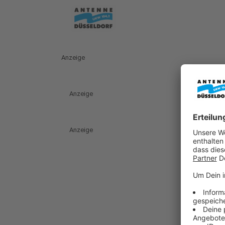
Anzeige
Anzeige
Anzeige