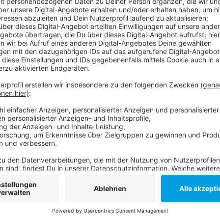
Damit riskiere die FDP ein Diesel-Fahrverbot für Düs
den GRÜNEN. Die SPD vermutet "Taktik" vor der Kom
Umweltspur soll eigentlich von Wersten aus quer durc
FDP keine politische Mehrheit mehr. Sie begründet i
Alternativen für Autofahrer geschaffen werden müss
Rheinbahn-Angebot.
Anzeige