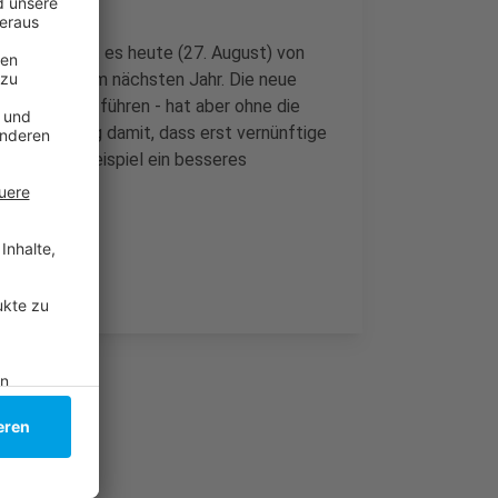
seldorf, heißt es heute (27. August) von
munalwahl im nächsten Jahr. Die neue
h die Stadt führen - hat aber ohne die
hre Ablehnung damit, dass erst vernünftige
ten - zum Beispiel ein besseres