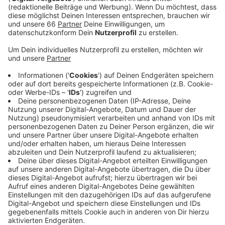
Veröffentlicht:
Mittwoch, 04.05.2022 06:23
Anzeige
Außerdem sollen sich die Ausbildungsbedingungen
verbessern. Die Uni-Klinik Düsseldorf befürchtet in der
Folge des Streiks größere Einschränkungen in der
Versorgung der Patientinnen und Patienten. Es wird an
allen sechs Uni-Kliniken in NRW gestreikt.
Anzeige
Weitere Infos und Links zum Thema
Anzeige