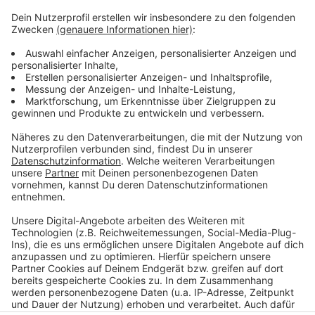
"Notruf Entlastung NRW" - Kampagne von Ver.di
und Mitarbeitenden der Branche
Ver.di NRW: Mitglieder stimmen deutlich für Streik
Uni-Klinik befürchtet schlechtere
Patientversorgung heute
Bereits im vergangenen Jahr gab's hier
Warnstreiks
Anzeige
Anzeige