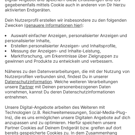
First haben bereits 100 Obdachlose ein neues Zuhause
gefunden.
Anzeige
Weitere Infos und Links zum Thema:
Anzeige
Hier geht es zur Auktion
Housing First Gastro: Wiedereinstieg in die Arbeitswelt
Interview mit Mitbegründer von Housing First
Düsseldorf e.V. Michael Busch
Worringer Platz: Umgestaltung zeigt Wirkung
Obdachlosenzeitung fiftyfifty wird digital