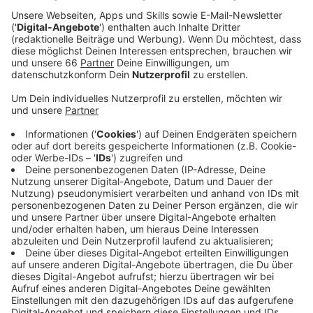
Mac Sullivan gesprayt worden.
Veröffentlicht:
Mittwoch, 23.04.2025 12:24
Anzeige
Street-Art für den guten Zweck : Auktion
zugunsten von Housing First
Anzeige
Ab morgen (24. April 2025) läuft die Auktion: Dann kann
die 2x3 Meter große Leinwand über die Online-
Plattform von fiftyfifty ersteigert werden. Die
gesamten Einnahmen kommen wohnungslosen
Menschen zugute: fiftyfifty möchte damit eine Küche
für ihr Programm
Housing First
kaufen. Mit Housing