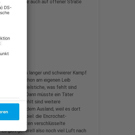
 mittlerweile auch auf offener Straße
isterin?
 würde es ein langer und schwerer Kampf
nelle Clans schon am eigenen Leib
rüchtigten Nadelstiche, was fehlt sind
slastumkehr. Dann müsste ein Täter
 Was auch fehlt sind weitere
inweise aus dem Ausland, weil es dort
ei uns. Beispiel: die Encrochat-
ankreich konnten verschlüsselte
Es gibt generell also noch viel Luft nach