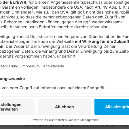
Clanmilieu werden bewaffnete Auseinandersetzungen
ausgetragen.
Anzeige
Reichen die Maßnahmen der Bundesinnenmin
Anzeige
Wenn es nach NRW-Innenminister Herbert Reul geht,
werden. Reul hat dies bei seinem Kampf gegen krimi
erfahren dürfen. Oft reicht es bislang nur für die be
schlagkräftige Gesetze. Wie zum Beispiel die Bewei
nachweisen, ob er sein Vermögen legal erworben hat.
Möglichkeiten der digitalen Fahndung. Oft kommen H
eben weniger strenge Datenschutzgesetze gibt, als b
Ermittlungen: Ermittler aus den Niederlanden und Fr
Kommunikationen mitlesen, deutsche Ermittler nicht. 