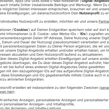
Anzeige
Die Organisierte Kriminalität in Deutschland wird z
vergangenen Jahr gab es 700 Ermittlungsverfahren -
waren 7.500 Tatverdächtige beteiligt. Bundesinnenmi
jetzt gegensteuern und hat heute ein Konzept zur Be
vorgestellt.
Ein Schwerpunkt davon ist die Finanzermittlung. Erm
also folge dem Geld. Nancy Faeser will dafür sorge
Organisierten Banden schneller aufdecken und dann a
Bundeskriminalamt (BKA) mehr Personal und erweit
Geldwäsche soll erschwert werden, sagt die Ministeri
der Vergangenheit angehören. Ich setze mich für ein
10.000 Euro ein." Damit soll es den Tätern schwerer 
erwirtschaftete Geld auszugeben. Zusätzlich will Fae
Telekommunikationsanbieter künftig alle IP-Adresse