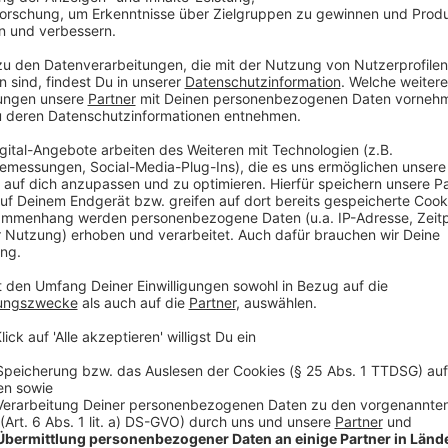
identifiziert werden können.
Anzeige
Organisierte Kriminalität wächst jährlich
Anzeige
Es ist eine zunehmende Gefahr zu beobachten. Denn, d
Deutschland nimmt rasant zu. In fast 50 Prozent de
Schmuggel. Das ist ein Riesengeschäft. Der Schaden 
sich im vergangenen Jahr auf 2,2 Milliarden Euro meh
immer brutaler, sagt die Innenministerin: "OK-Gruppi
teils drastischer Gewalt und Einschüchterung gegen 
Macht nach innen und außen und beeinflussen Zeugen
sind da die Niederlande, wo immer wieder Staatsanw
ermordet werden. Beispiel der Auftragsmord an den In
Auch bei uns in Deutschland sind die Täter immer hä