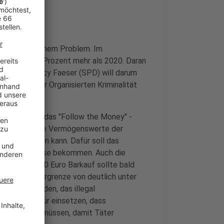
unehmend zu einem Problem. Im
 das sind 17 Prozent mehr als 2020. Daran
nisterin Nancy Faeser (SPD) will darum
grenzung der Organisierten Kriminalität
ittler nennen das "Follow the Money" -
n, dass man die Vermögenswerte der
uch einziehen kann. Dafür soll das
erte Befugnisse bekommen. Auch die
n. "Ein 30.000 Euro Barkauf sollte bald
e Bargeldobergrenze von deutlich unter
gemacht werden, das illegal
ser sich dafür einsetzen, dass
n speichern müssen, damit Täter