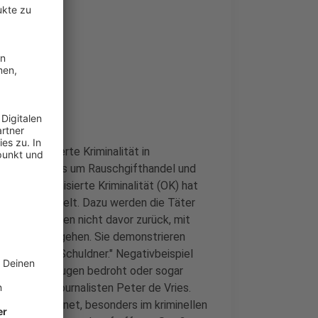
ie organisierte Kriminalität in
r Fälle geht es um Rauschgifthandel und
durch Organisierte Kriminalität (OK) hat
r als verdoppelt. Dazu werden die Täter
erungen scheuen nicht davor zurück, mit
Dritte vorzugehen. Sie demonstrieren
 oder auch Schuldner." Negativbeispiel
älte oder Zeugen bedroht oder sogar
vestigativjournalisten Peter de Vries.
ufiger bewaffnet, besonders im kriminellen