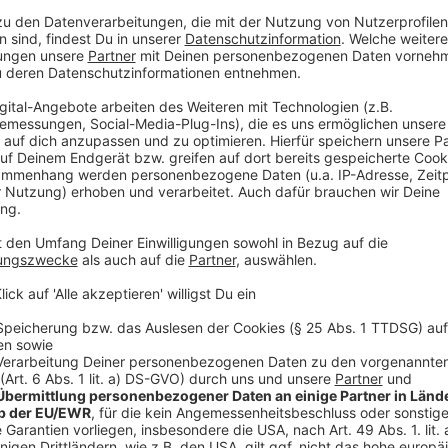
Lothar Hörning, Präsident CC
Zum ersten Mal Bühne am Corneliusplatz
Anzeige
Veedelszüge und Tonnenrennen
Anzeige
Unter anderem in
Unterbach
, Reisholz und Gerreshe
Niederkassel findet auch in diesem Jahr das traditio
Anzeige