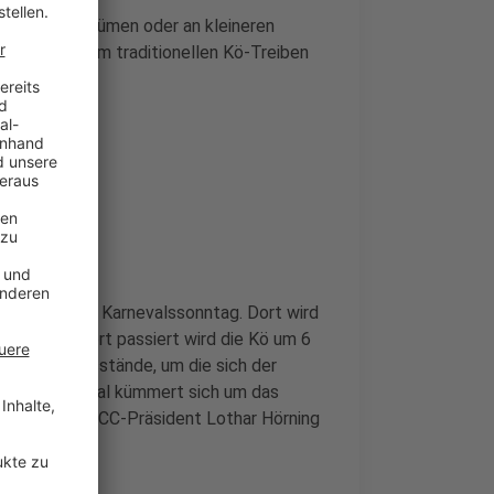
an ihren Kostümen oder an kleineren
 wieder beim traditionellen Kö-Treiben
lair dort am Karnevalssonntag. Dort wird
 das ungestört passiert wird die Kö um 6
 Verpflegungsstände, um die sich der
orfer Carneval kümmert sich um das
atz, hat uns CC-Präsident Lothar Hörning