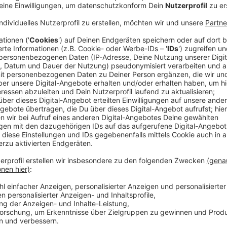
Vorher legen viele Gruppen noch einmal Hand an, um 
Wagen zu arbeiten. Besonders viele Menschen werden
erwartet. Die
Nobel-Meile
wird zur Feier-Meile.
Anzeige
Kö-Treiben: Von der Nobel- zur Feier-Meile
Anzeige
Viele Menschen freuen sich auf das ganz besondere F
schon seit Jahrzehnten unorganisiert gefeiert. Damit
Uhr in der Früh gesperrt. Auch in diesem Jahr gibt es
Schaustellerverband kümmert. Das Comitee Düsseld
Programm auf einer neuen Bühne auf dem Corneliuspl
gesagt:
Anzeige