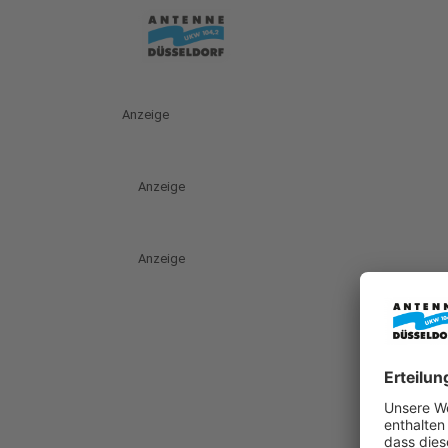
Anzeige
Anzeige
Anzeige