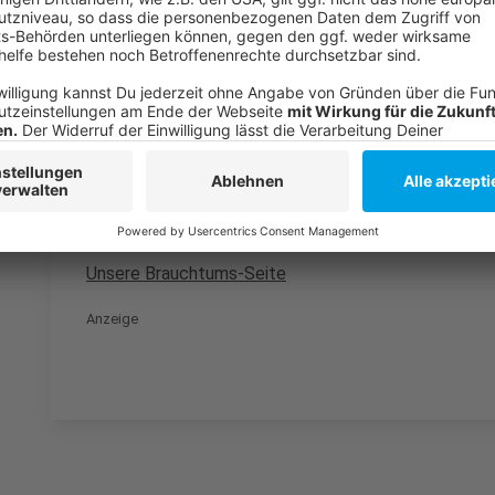
Weitere Infos und Links zum Thema:
Anzeige
Neuerungen für das Düsseldorfer Kö-Treiben
Ausführliche Übersicht über Veedelszüge in Düsseld
Unsere Brauchtums-Seite
Anzeige