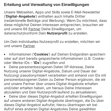
In den nächsten zehn Tagen bringen die Kinder den
Segen zu uns nach Hause. Traditionell sind sie dabei
als die Heiligen Drei Könige verkleidet.
Anzeige
Spenden gehen nach Kenia und Kolumbien
Anzeige
Alle gesammelten Spenden werden
in diesem Jahr
dafür eingesetzt, dass Kinder in Kenia Zugang zu
Schulen oder medizinischer Versorgung bekommen
und in Kolumbien wird sich mit dem Geld für
Kinderrechte eingesetzt.
Anzeige