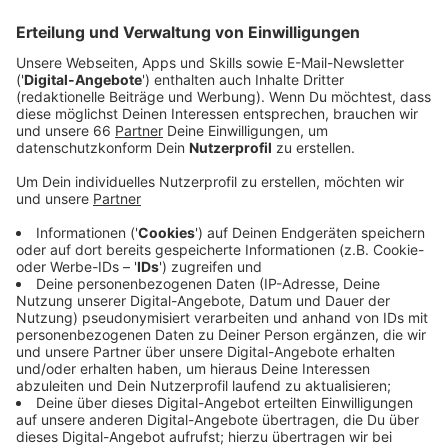
Kommunen ist der Wert aktuell zweistellig - in
Düsseldorf NOCH nicht.
Veröffentlicht:
Donnerstag, 01.07.2021 13:57
Anzeige
Hier in Düsseldorf geht der 7-Tage-Wert seit drei
Tagen wieder nach oben. Zunächst nur in kleinen, jetzt
aber auch wieder in etwas größeren Schritten. Der
Wert liegt heute bei 9 - und damit fast drei Punkte
höher als gestern (30. Juni). In unserer Stadt ist auch
ein weiterer Mensch an den Folgen seiner Infektion
gestorben. Die Gesamtzahl ist auf 427 gestiegen - so
viele Menschen sind seit März 2020 in Düsseldorf mit
oder am Virus verstorben. Und noch eine Zahl: