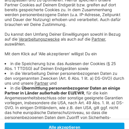
Delta sorgt für mindestens Hälfte der Neuinfektionen
Das EU-Impfzertifikat startet: Diese Erleichterungen
erwarten Urlauber
Düsseldorf: Stadtrat berät über Entlastungen für
Eltern
Anzeige
Anzeige
Anzeige