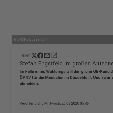
©
GRÜNE Düsseldorf
mail
open_in_new
Teilen:
Stefan Engstfeld im großen Antenne
Im Falle eines Wahlsiegs will der grüne OB-Kandi
ÖPNV für die Menschen in Düsseldorf. Und zwar 
abmelden.
Veröffentlicht:
Mittwoch, 26.08.2020 05:46