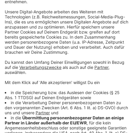
Anzeige
Bei Verstößen gibt es Bußgelder und Punkte
Anzeige
Wer keine Rettungsgasse bildet, muss mit einem
Bußgeld von mindestens 200 Euro rechnen. Außerdem
drohen ein Monat Fahrverbot und zwei Punkte in
Flensburg. Fährt jemand verbotenerweise durch die
Rettungsgasse hindurch, ist die Strafe noch höher.
Anzeige
Weitere Infos und Links zum Thema:
Anzeige