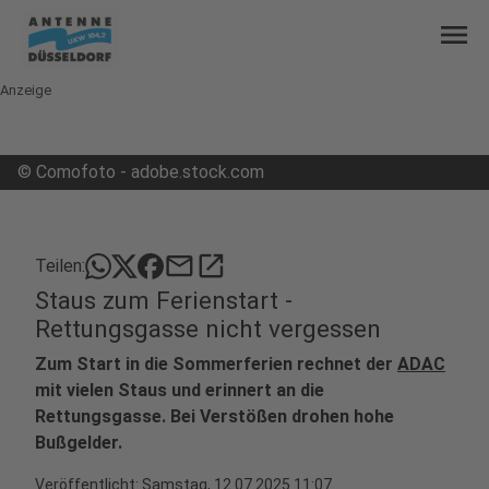
menu
Anzeige
©
Comofoto - adobe.stock.com
mail
open_in_new
Teilen:
Staus zum Ferienstart -
Rettungsgasse nicht vergessen
Zum Start in die Sommerferien rechnet der
ADAC
mit vielen Staus und erinnert an die
Rettungsgasse. Bei Verstößen drohen hohe
Bußgelder.
Veröffentlicht:
Samstag, 12.07.2025 11:07