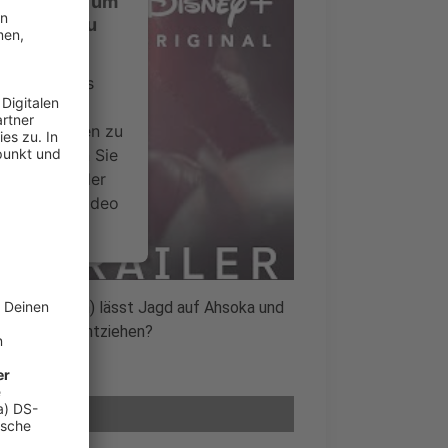
ustimmung, um
-Service zu
ervice eines
ideoinhalte
ce kann Daten zu
 Bitte lesen Sie
timmen Sie der
um dieses Video
.
onen
ay Stevenson) lässt Jagd auf Ahsoka und
erinnen dem entziehen?
nsent Management