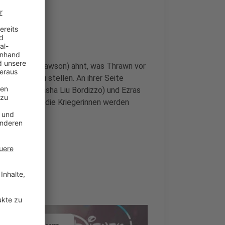
no (Rosario Dawson) ahnt, was Thrawn vor
ehlshaber zu stellen. An ihrer Seite
ne Wren (Natasha Liu Bordizzo) und Ezras
nstead). Doch die Kriegerinnen werden