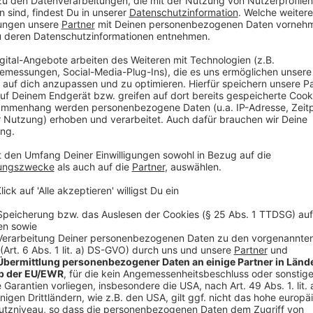
Wir benötigen Ihre Z
den YouTube Video
laden!
Wir verwenden einen S
Drittanbieters, um V
einzubetten. Dieser Servi
Ihren Aktivitäten sammeln.
die Details durch und s
Nutzung des Service zu, 
anzusehen
Mehr Informati
Der Ex-Jedi und Thrawn-Verbündete Baylan Skoll (R
Akzeptieren
ihre Mitstreiterinnen machen. Können sich die Krieg
powered by
Usercentrics Co
Anzeige
Platform
©
Copyright: Disney+