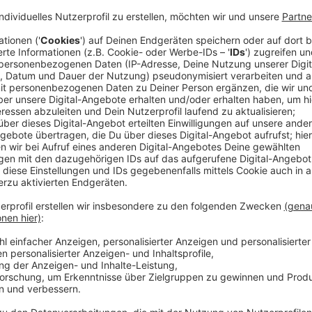
Veröffentlicht:
Mittwoch, 16.08.2023 19:16
Anzeige
Anakin Skywalkers frühere Jedi-Schülerin Ahsoka Ta
hat und macht sich in die Tiefen des Alls auf, den Bef
stehen ihr dabei ihre mandalorianische Freundin Sabi
einstige Kapitänin Hera Syndulla (Mary Elizabeth Wi
schon bald gejagt.
Streaming-Dienst: Disney+
Anzeige