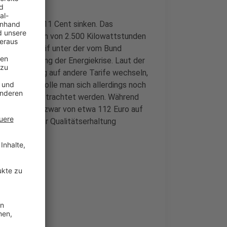
 rund 14 auf 11 Cent sinken. Das
hem Verbrauch von 2.500 Kilowattstunden
 der neue Tarif unter der vom Bund
he Entspannung der Energiekrise. Laut der
undversorgung auf andere Tarife wechseln,
 Stadtwerke solle man sich allerdings noch
nsabhängig betrachtet werden. Während
ngehoben und zwar von etwa 112 Euro auf
en Kosten der Qualitätserhaltung