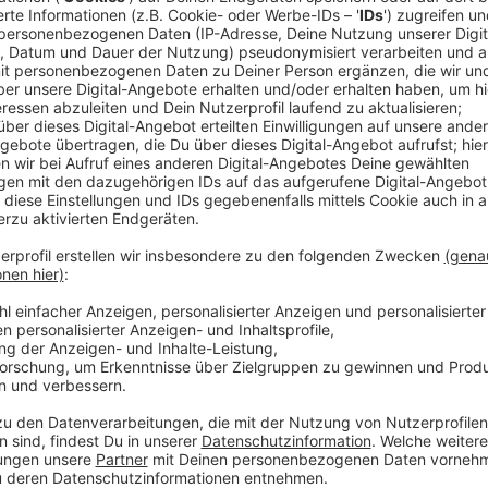
Der Grundpreis für eine Kilowattstunde soll dann von
bedeutet, ein Zwei-Personen-Haushalt mit klassisc
pro Jahr spart ungefähr 6 Euro im Monat. Damit liegt
gesetzten Preisbremse. Grund hierfür ist die deutlic
Verbraucherzentrale sollen wir auf Dauer von der Gr
da die Grundversorgung meist teurer ist. Im Fall der
gedulden. Anbieterwechsel müssten immer situatio
der Gaspreis sinkt werden die Grundwasserpreise a
128 Euro. Die Erhöhung wird mit allgemein gestiegen
begründet.
Anzeige
Weitere Infos und Links zum Thema:
Anzeige