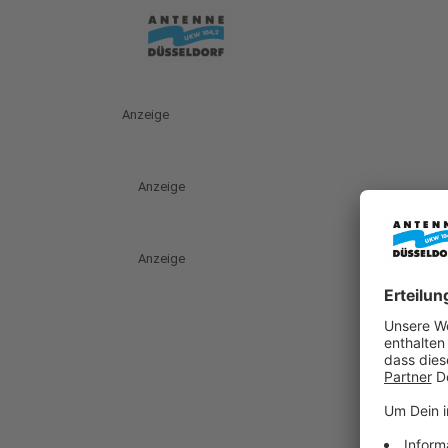
Anzeige
Anzeige
Anzeige