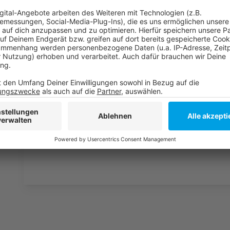
So berichtet die RP:
So haben wir bisher berichetet:
Weitere News aus Düsseldorf:
Anzeige