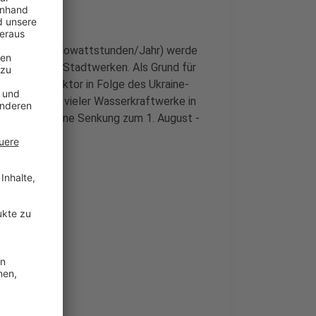
uch (2.500 Kilowattstunden/Jahr) werde
t es von den Stadtwerken. Als Grund für
im Energiesektor in Folge des Ukraine-
aftwerke und vieler Wasserkraftwerke in
Stadtwerke eine Senkung zum 1. August -