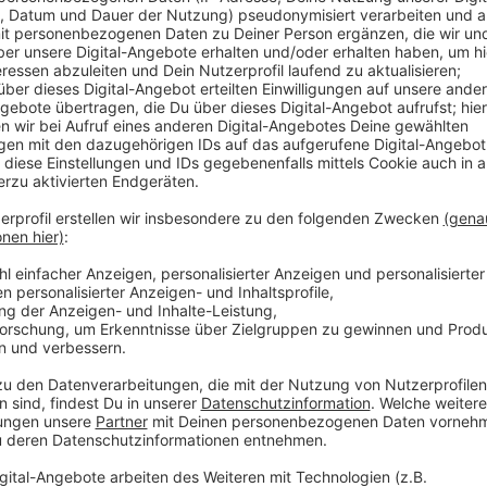
Anzeige
Ein Zwei-Personen-Haushalt mit klassischem Verbra
monatlich rund zehn Euro mehr rechnen müssen, heiß
die Erhöhung werden nicht nur die Preissteigerungen 
Krieges, sondern auch Ausfälle französischer Kernkr
Europa genannt. Beim Gaspreis dagegen planen die 
wie hoch sie ausfällt, wird aktuell noch beraten.
Anzeige
Weitere Infos und Links zum Thema
Anzeige
So informieren die Stadtwerke
So berichtet RP Online