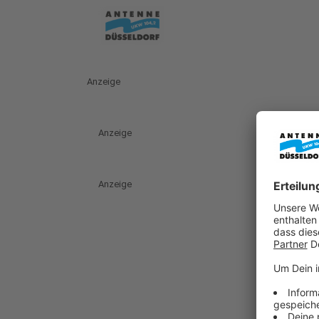
Anzeige
Anzeige
Anzeige