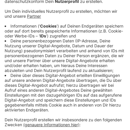
Wegen eines technischen Problems ist die
Stadtverwaltung aktuell nicht per Mail erreichbar.
Das hat die Stadt Düsseldorf gerade (7. Dezember
2023 8.45 Uhr) mitgeteilt.
Veröffentlicht:
Donnerstag, 07.12.2023 09:20
Anzeige
Zudem könnten derzeit auch keine E-Mails von der
Stadtverwaltung versendet werden. Der IT-
Dienstleister arbeite aber mit Hochdruck an der
Behebung der Störung. Wie lange die Störung dauert,
ist aktuell nicht vorherzusagen.
Anzeige