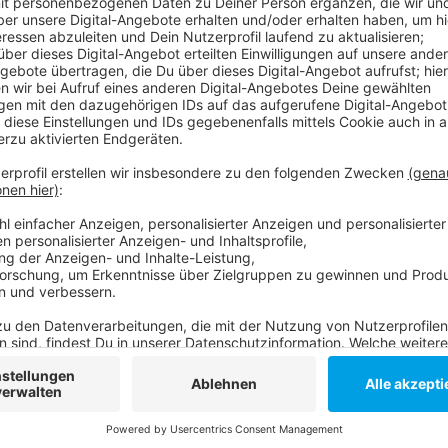
Am "Kunst- und Kulturstrand" am Tonhallenufer soll
kleinen Konzerten, Tango-Tanzabenden oder auch Poe
nicht mehr organisieren lassen - deswegen die Verzö
den Frosch" will auch das Essensangebot abwechslu
besser werden und öfter gewechselt werden.
Anzeige