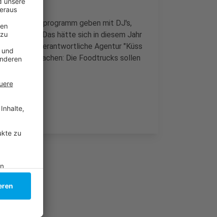
 es ein Bühnenprogramm geben mit DJ's,
try Slams. Das hätte sich in diesem Jahr
gerung. Die verantwortliche Agentur "Küss
ngsreicher machen: Die Foodtrucks sollen