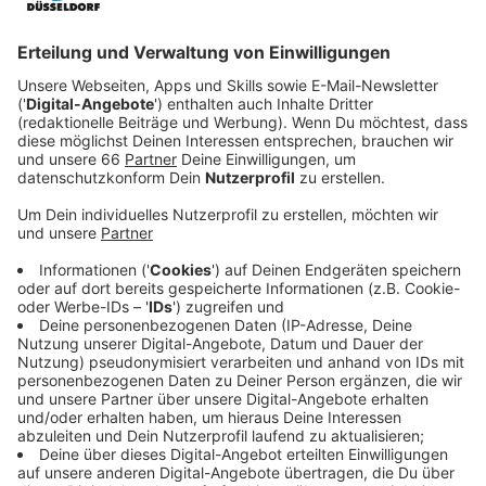
und wenig Schatten" gehabt, heißt es in der jetzt
veröffentlichten Bilanz des Unternehmens.
Veröffentlicht:
Mittwoch, 25.03.2026 05:52
Anzeige
Mehr Käufe als Verkäufe: Anleger auf dem
Vormarsch
Anzeige
Die Kunden haben demnach deutlich mehr neue Aktien
oder Fonds gekauft als wieder verkauft. Die
Stadtsparkasse hat auch die Lage auf dem
Düsseldorfer Wohnungsmarkt bilanziert. Kredite zur
Immobilienfinanzierung seien nach wie vor gefragt.