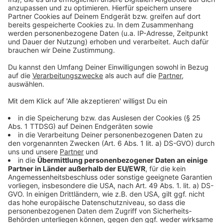
Stadtsparkasse macht am Samstag auch bei der
„Earth Hour" mit
Anzeige
Folge uns für mehr News & Updates:
Anzeige
Instagram
|
Facebook
|
WhatsApp-Kanal
Anzeige