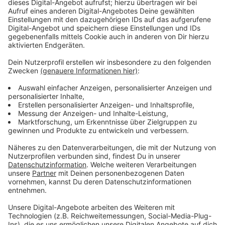
Allerdings immer öfter für Sanierung oder Kauf von
Altbauten. Neubauten gebe es in Düsseldorf noch zu
wenig, so Sparkassenchef Dahm. Dadurch steigen die
Preise hier weiter. Die Stadtsparkasse selbst hatte im
vergangenen Jahr auch besondere Ausgaben: unter
anderem für die IT-Sicherheit und das Sponsoring im
Rahmen des 200-jährigen Jubiläums.
Anzeige
Weitere Infos und Links zum Thema:
Anzeige
Neue Stiftung für Nachhaltigkeit zum 200-jährigen
Jubiläum
Weiterer Service der Stadtsparkasse Düsseldorf