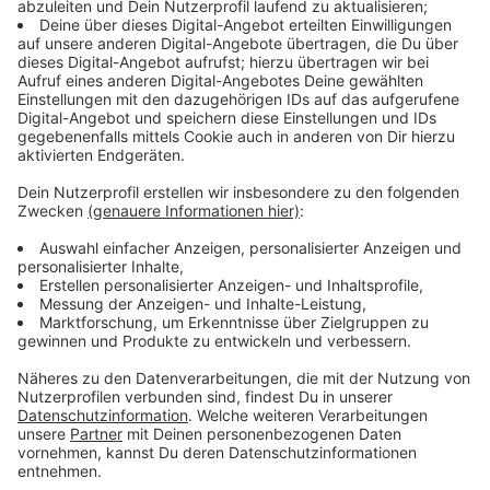
sie – wie heute auch – ohne Schienen für die
Rheinbahn planen. Die schwarz-grüne Ratsmehrheit
und auch andere Fraktionen wünschen sich aber, dass
die Stadt diese Option weiter mit prüft.
Anzeige
Landtags-Erweiterung und Ausbau des
Leibniz-Gymnasiums
Anzeige
Grünes Licht gibt es heute auch für ein großes
Bauprojekt an prominenter Stelle: Die Erweiterung des
Landtags mit Bauarbeiten rund um den Rheinturm soll
bald starten. Und der Ausbau des Leibniz-Montessori-
Gymnasiums in Pempelfort wird beschlossen.