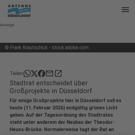
menu
Anzeige
©
Frank Krautschick - stock.adobe.com
mail
open_in_new
Teilen:
Stadtrat entscheidet über
Großprojekte in Düsseldorf
Für einige Großprojekte hier in Düsseldorf soll es
heute (11. Februar 2026) endgültig grünes Licht
geben. Auf der Tagesordnung des Stadtrates
steht unter anderem der Neubau der Theodor-
Heuss-Brücke. Normalerweise tagt der Rat an