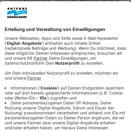
einem Donnerstag – wegen der Altweiber-Party in
der Altstadt ausnahmsweise aber schon heute am
Mittwoch.
Veröffentlicht:
Mittwoch, 11.02.2026 11:49
Anzeige
Neubau der Theodor-Heuss-Brücke:
Schienenoption weiter offen
Anzeige
Bei der Theodor-Heuss-Brücke gibt es noch keinen
genauen Bau- oder Zeitplan. In der Vorlage geht es
heute darum, von wem die neue Brücke befahren
werden kann. Wesentlicher Punkt: Die Stadt möchte