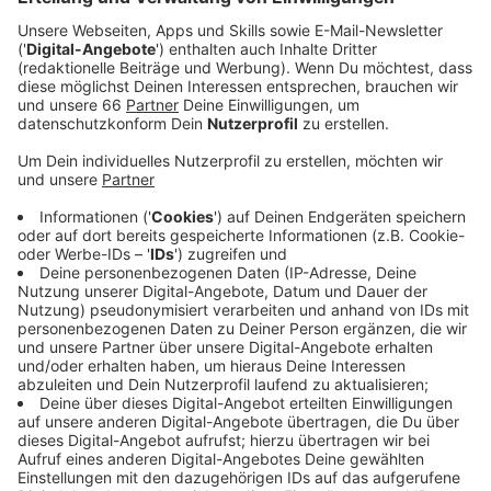
Antenne Düsseldorf sind mit einem eigenen Team
am Start und freuen uns jederzeit noch über
Zugänge.
Veröffentlicht:
Mittwoch, 15.05.2024 05:44
Anzeige
Neu ist diesem Jahr: Es gibt auch geführte Radtouren.
Insgesamt bietet die Stadt drei Touren an. Dabei
können wir nicht nur Fahrradkilometer sammeln,
sondern gleichzeitig auch etwas über den Klimaschutz
erfahren. Unter anderem können wir 26 Kilometer
entlang des Rheins bis nach Kaiserswerth fahren. Bei
einer anderen Tour geht es 21 Kilometer über den Kö-
Bogen II, an der Düssel und nachhaltigen Bau- und
Mobilitätsprojekten vorbei bis zum Südpark. Die
Touren sind kostenlos. Wer mitfahren möchte, muss