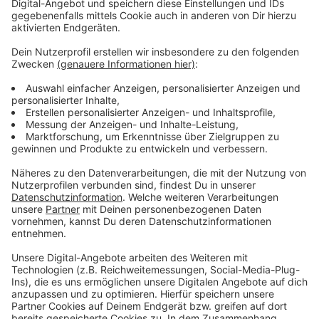
sich aber vorher anmelden und bereits Teil eines
Stadtradeln-Teams sein. Außerdem empfiehlt die
Stadt gut sichtbare Kleidung und einen Helm zu
tragen.
Anzeige
Weitere Infos und Links zum Thema:
Anzeige
Anmeldung per Mail: stadtradeln@duesseldorf.de
So berichtet die Stadt Düsseldorf
Stadtradeln mit Antenne Düsseldorf
Das Stadtradeln läuft wieder