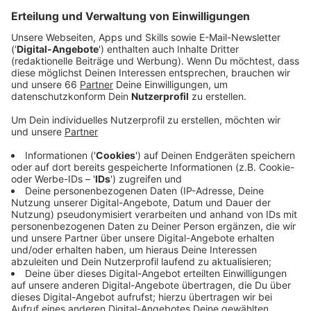
häufiger auf das Fahrrad um. Das macht sich auch
bei den Ergebnissen des diesjährigen Stadtradel-
Wettbewerbs bemerkbar. Mehr als 1,5 Millionen
Kilometer haben die Teilnehmer*innen aus unserer
Stadt dabei erradelt. Das sind über 200.000
Kilometer mehr als im vergangenen Jahr. Am
Abend (7. September) wurden die erfolgreichsten
Aktiven im Rathaus ausgezeichnet.
Veröffentlicht:
Mittwoch, 08.09.2021 07:25
Anzeige
Die meisten Kilometer hat das Team der Firma Henkel
geschafft. Es war auch die größte Mannschaft. Es gab
aber auch Teams wie "Downtown Cyclists", die nur zu
zweit die meisten Kilometer pro Kopf geschafft
haben. Bei den Schulen hatte "Hulda Pankok" die Nase