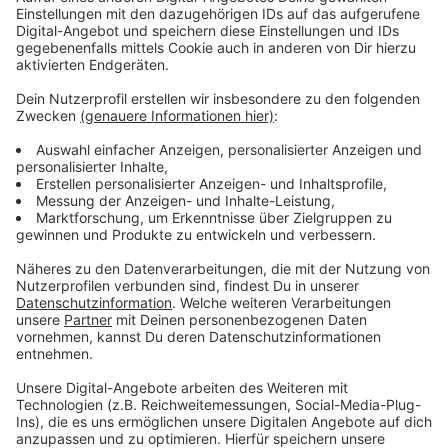
vorne. Im bundesweiten Ranking liegt Düsseldorf
aktuell auf Platz 9 bei über 2.000 teilnehmenden
Regionen. Einige Ergebnisse fehlen aber noch. Auch
Antenne Düsseldorf hatte ein Team am Start: Mit über
100 Aktiven haben wir fast 19.000 Kilometer
geschafft.
Anzeige
Weitere Infos und Links zum Thema
Anzeige
Stadtradel-Ergebnisse für Düsseldorf
Düsseldorf im bundesweiten Stadtradel-Vergleich
Stadtradeln 2021 - so ging's los