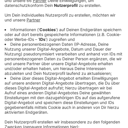
Veröffentlicht:
Freitag, 17.04.2020 12:48
Anzeige
Dabei müsse man sich aber an die aktuellen
Sicherheits- und Hygienevorschriften halten können.
Sobald das möglich sei, würden Nutzer benachrichtigt.
Aktuell ausgeliehene Medien werden automatisch bis
zum 1. Juni verlängert. Selbst wenn die
Stadtbüchereien bereits früher wieder öffnen.
Telefonkontakt (Montag bis Freitag // 9 - 17 Uhr und
Samstag 10 - 14 Uhr) zu den Stadtbüchereien : 0211 -
899 43 99
Oder per E-Mail: stadtbuechereien@duesseldorf.de