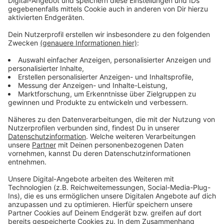
Rheinbahn und den beteiligten Baufirmen daran, den
Zeitplan zu optimieren, um schneller voran zu kommen.
Unter anderem wird im Moment der U-Bahnhof unter
dem Flughafen-Terminal ausgebaut. Die Stadt nennt
das zweite Quartal 2026 als geplanten Termin für die
Jungfernfahrt.
Anzeige
Weitere Infos und Links zum Thema:
Anzeige
Stadt informiert über U81-Zeitplan
Start der Stadtbahnlinie U81 verschoben
Stadt prüft neue Stadtbahnstrecken