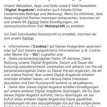
Flughafen
.
Veröffentlicht:
Mittwoch, 09.04.2025 05:39
Anzeige
Verzögerungen bei der U81
Anzeige
Eigentlich sollte die U81 zur Fußball-EM im
vergangenen Jahr Flughafen und Arena verbinden. Der
Betriebsstart wurde aber bereits früh auf Sommer
2025 verschoben. Jetzt steht fest: auch das wird
nicht klappen. Planungsfehler bei der
Niederstromanlage hatten auch das verhindert. Die
Probleme seien inzwischen gelöst, der Zeitplan aber
durcheinander geraten. Man arbeite zusammen mit