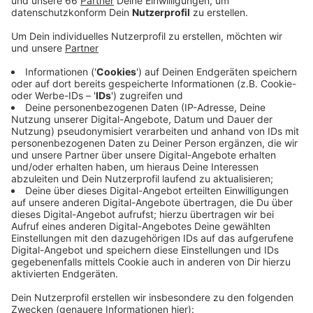
Veröffentlicht:
Montag, 04.11.2019 13:03
Anzeige
Die Linksabbiegespur auf die Herzogstraße verstopft
schon jetzt zu Stoßzeiten die Corneliusstraße.
Offenbar haben die Verkehrsplaner noch keine Lösung,
wie sie eine Umweltspur installieren, ohne an solch
sensiblen Bereichen den Verkehr komplett zum
Erliegen zu bringen. Trotzdem soll die lange
Umweltspur kommen. Das hat uns der Vorsitzende des
Verkehrsausschusses gesagt. Ende des Monats soll
dies mit den Stimmen von Rot-Rot-Grün beschlossen
werden. Nur einen Tag später, am 28. November, will
die FDP das ganze Projekt im Stadtrat stoppen. Es ist
aber noch nicht sicher, ob sie dafür eine Mehrheit
findet.